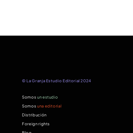
© La Granja Estudio Editorial 2024
Somos
un estudio
Somos
una editorial
Distribución
Foreign rights
Blog