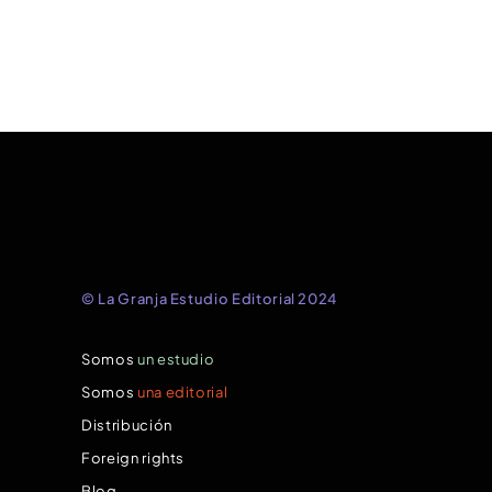
© La Granja Estudio Editorial 2024
Somos
un estudio
Somos
una editorial
Distribución
Foreign rights
Blog