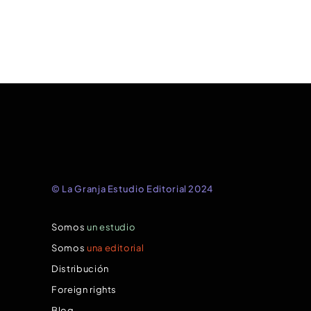
© La Granja Estudio Editorial 2024
Somos
un estudio
Somos
una editorial
Distribución
Foreign rights
Blog