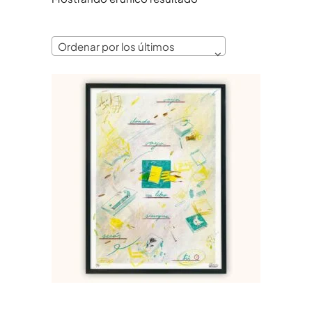
Ordenar por los últimos
Ese libro – Print A3 Risografía
3 tintas
25,00
€
AÑADIR AL CARRITO