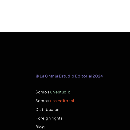
© La Granja Estudio Editorial 2024
Somos
un estudio
Somos
una editorial
Distribución
Foreign rights
Blog