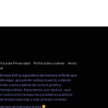
ítica de Privacidad
–
Política de cookies
–
Aviso
al
 Granja E/E os agradece de manera infinita que
éis aquí
, apoyando cada proyecto y dando
tido a esta cadena de cultura gráfica
ntemporánea. Esperamos, por qué no, que
to suba como la espuma y podamos publicar
da temporada más y más artistas noveles.
 abrazo animal para todos