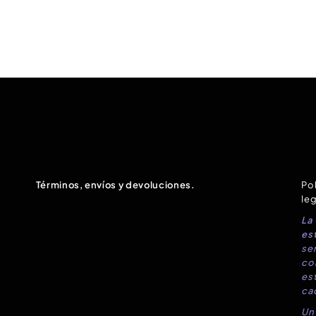
Términos, envíos y devoluciones.
Pol
leg
La
est
sen
co
es
ca
Un