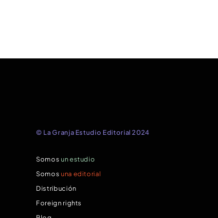
© La Granja Estudio Editorial 2024
Somos
un estudio
Somos
una editorial
Distribución
Foreign rights
Blog