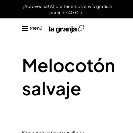
¡Aprovecha! Ahora tenemos envío gratis a
partir de 40 € :)
Menú
Melocotón
salvaje
Mostrando el único resultado