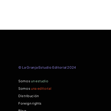
© La Granja Estudio Editorial 2024
Somos
un estudio
Somos
una editorial
Distribución
Foreign rights
Blog