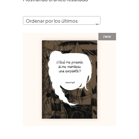
Ordenar por los últimos
new
¿Qué me pasaría si me
mordiese una serpiente? –
Eva Errepé
8,00
€
AÑADIR AL CARRITO