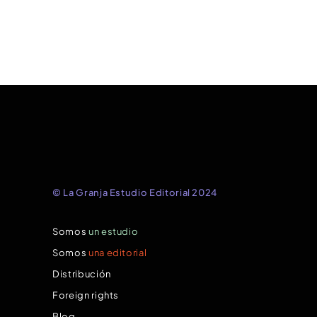
© La Granja Estudio Editorial 2024
Somos
un estudio
Somos
una editorial
Distribución
Foreign rights
Blog