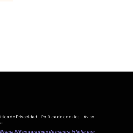
ítica de Privacidad
–
Política de cookies
–
Aviso
al
 Granja E/E os agradece de manera infinita que