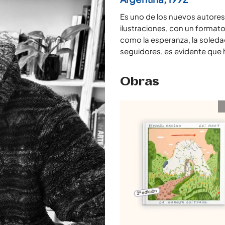
Es uno de los nuevos autores 
ilustraciones, con un format
como la esperanza, la soled
seguidores, es evidente que 
Obras
Pequeño camino – L
Mort
Val
con
24,90
€
5.00
de
5
AÑADIR AL
CARRITO