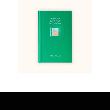
Algún día será todo más
sencillo – Malena Leo
22,90
€
AÑADIR AL CARRITO