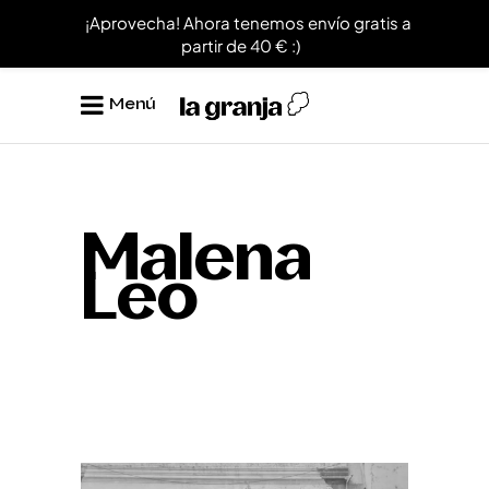
¡Aprovecha! Ahora tenemos envío gratis a
partir de 40 € :)
Menú
Malena
Leo