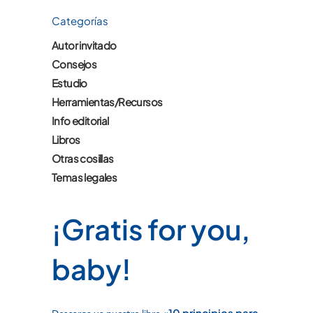
Categorías
Autor invitado
Consejos
Estudio
Herramientas/Recursos
Info editorial
Libros
Otras cosillas
Temas legales
¡Gratis for you,
baby!
10 principios para