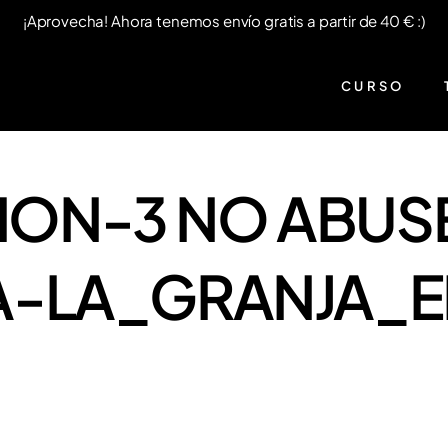
¡Aprovecha! Ahora tenemos envío gratis a partir de 40 € :)
CURSO
ON-3 NO ABUSE
A-LA_GRANJA_E