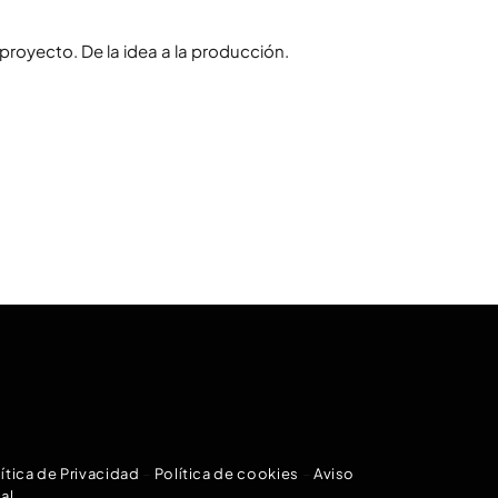
royecto. De la idea a la producción.
ítica de Privacidad
–
Política de cookies
–
Aviso
al