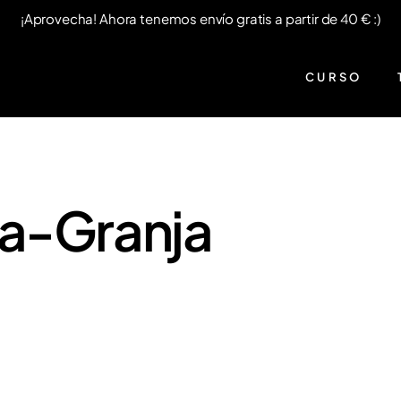
¡Aprovecha! Ahora tenemos envío gratis a partir de 40 € :)
CURSO
a-Granja