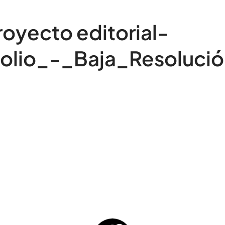
royecto editorial-
olio_-_Baja_Resoluci