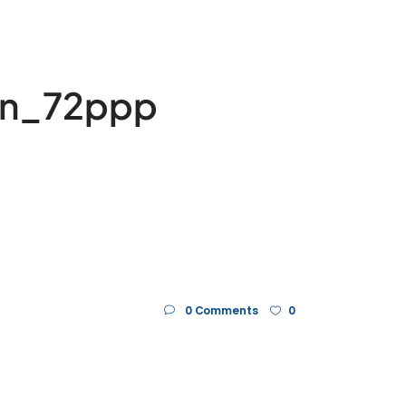
ón_72ppp
0 Comments
0