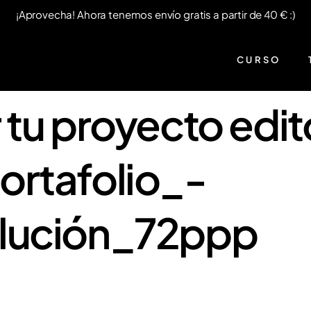
¡Aprovecha! Ahora tenemos envío gratis a partir de 40 € :)
CURSO
tu proyecto edito
ortafolio_-
lución_72ppp