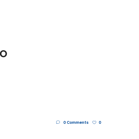
to
0 Comments
0