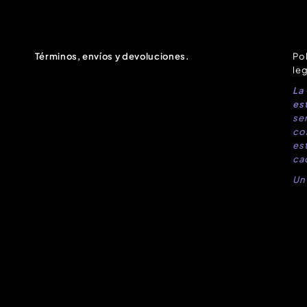
Términos, envíos y devoluciones.
Pol
leg
La
est
sen
co
es
ca
Un