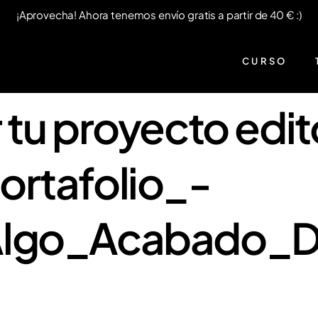
¡Aprovecha! Ahora tenemos envío gratis a partir de 40 € :)
CURSO
tu proyecto edito
ortafolio_-
Algo_Acabado_D