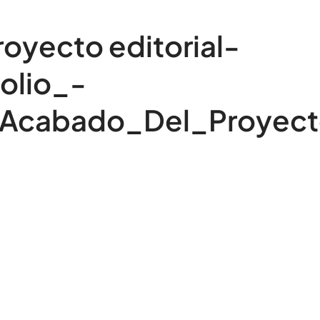
royecto editorial-
olio_-
_Acabado_Del_Proyec