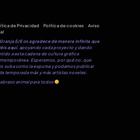
ítica de Privacidad
–
Política de cookies
–
Aviso
al
 Granja E/E os agradece de manera infinita que
éis aquí
, apoyando cada proyecto y dando
tido a esta cadena de cultura gráfica
ntemporánea. Esperamos, por qué no, que
to suba como la espuma y podamos publicar
da temporada más y más artistas noveles.
 abrazo animal para todos