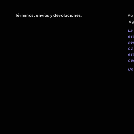
Términos, envíos y devoluciones.
Pol
leg
La
est
sen
co
es
ca
Un