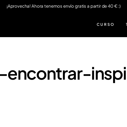
¡Aprovecha! Ahora tenemos envío gratis a partir de 40 € :)
CURSO
-encontrar-inspi