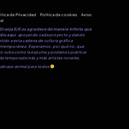
ítica de Privacidad
–
Política de cookies
–
Aviso
al
 Granja E/E os agradece de manera infinita que
éis aquí
, apoyando cada proyecto y dando
tido a esta cadena de cultura gráfica
ntemporánea. Esperamos, por qué no, que
to suba como la espuma y podamos publicar
da temporada más y más artistas noveles.
 abrazo animal para todos