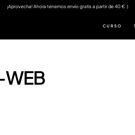
¡Aprovecha! Ahora tenemos envío gratis a partir de 40 € :)
CURSO
4-WEB