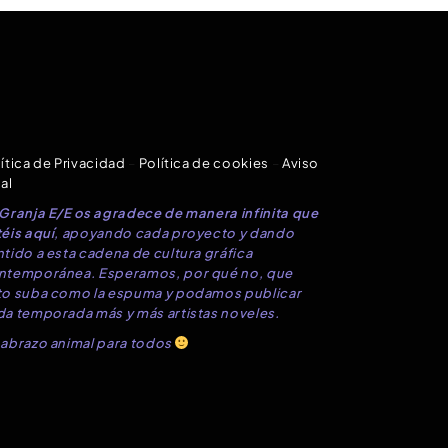
ítica de Privacidad
–
Política de cookies
–
Aviso
al
 Granja E/E os agradece de manera infinita que
éis aquí
, apoyando cada proyecto y dando
tido a esta cadena de cultura gráfica
ntemporánea. Esperamos, por qué no, que
to suba como la espuma y podamos publicar
da temporada más y más artistas noveles.
 abrazo animal para todos