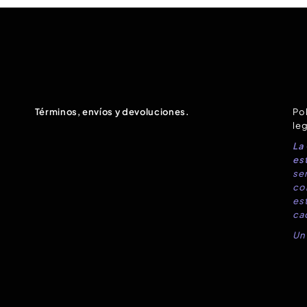
Términos, envíos y devoluciones.
Pol
leg
La
est
sen
co
es
ca
Un