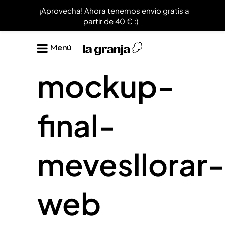
¡Aprovecha! Ahora tenemos envío gratis a
partir de 40 € :)
Menú
mockup-
final-
mevesllorar-
web