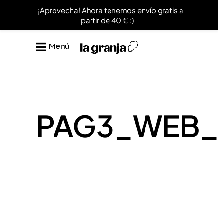
¡Aprovecha! Ahora tenemos envío gratis a
partir de 40 € :)
Menú
PAG3_WEB_