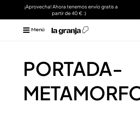
¡Aprovecha! Ahora tenemos envío gratis a
partir de 40 € :)
Menú
PORTADA-
METAMORF