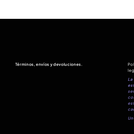
Términos, envíos y devoluciones.
Pol
leg
La
est
sen
co
es
ca
Un