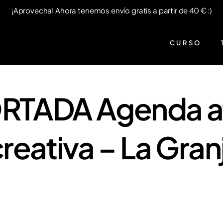
¡Aprovecha! Ahora tenemos envío gratis a partir de 40 € :)
CURSO
TADA Agenda a
reativa – La Granj