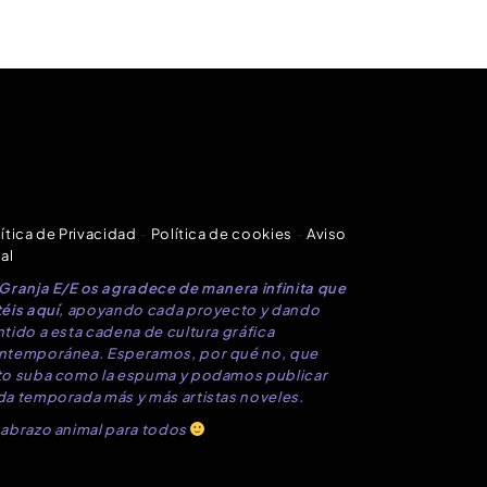
ítica de Privacidad
–
Política de cookies
–
Aviso
al
 Granja E/E os agradece de manera infinita que
éis aquí
, apoyando cada proyecto y dando
tido a esta cadena de cultura gráfica
ntemporánea. Esperamos, por qué no, que
to suba como la espuma y podamos publicar
da temporada más y más artistas noveles.
 abrazo animal para todos