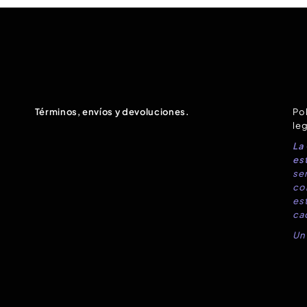
Términos, envíos y devoluciones.
Pol
leg
La
est
sen
co
es
ca
Un