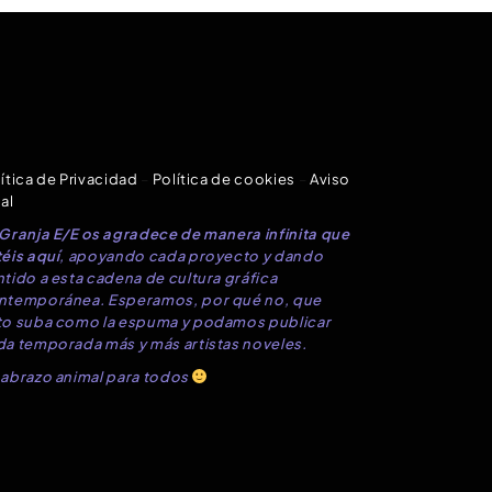
ítica de Privacidad
–
Política de cookies
–
Aviso
al
 Granja E/E os agradece de manera infinita que
éis aquí
, apoyando cada proyecto y dando
tido a esta cadena de cultura gráfica
ntemporánea. Esperamos, por qué no, que
to suba como la espuma y podamos publicar
da temporada más y más artistas noveles.
 abrazo animal para todos