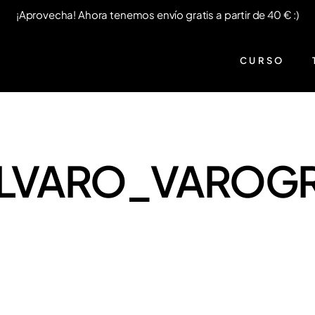
¡Aprovecha! Ahora tenemos envío gratis a partir de 40 € :)
CURSO
– ALVARO_VAROGR