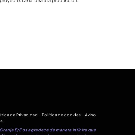
royecto. De la idea a la producción.
ítica de Privacidad
–
Política de cookies
–
Aviso
al
 Granja E/E os agradece de manera infinita que