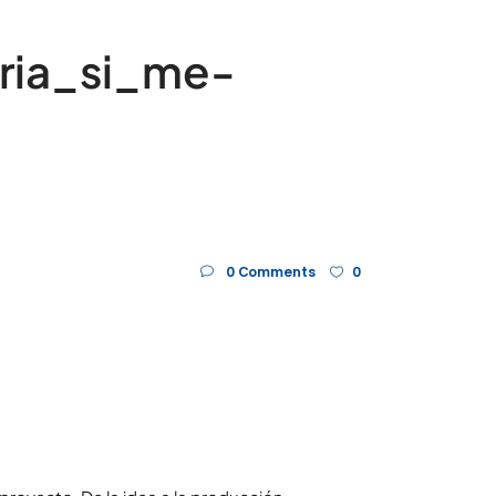
ria_si_me-
0 Comments
0