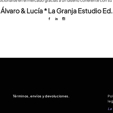
sicionarse en el mercado gracias a un diseño coherente con su p
Álvaro & Lucía * La Granja Estudio Ed.
Términos, envíos y devoluciones.
Pol
leg
La