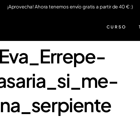
¡Aprovecha! Ahora tenemos envío gratis a partir de 40 € :)
CURSO
-Eva_Errepe-
saria_si_me-
na_serpiente