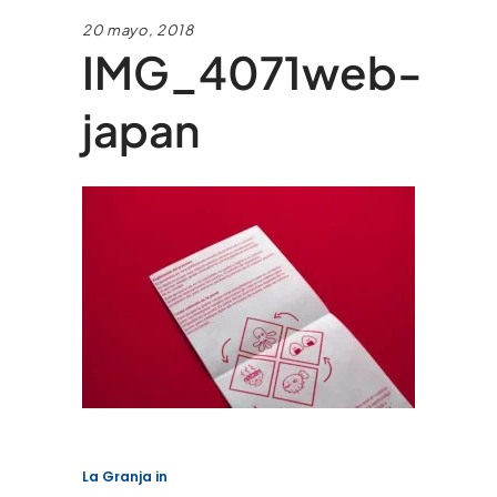
20 mayo, 2018
IMG_4071web-
japan
La Granja
in