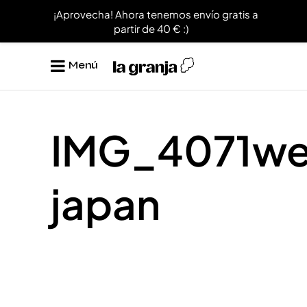
¡Aprovecha! Ahora tenemos envío gratis a
partir de 40 € :)
Menú
IMG_4071w
japan