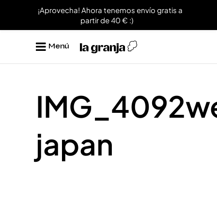
¡Aprovecha! Ahora tenemos envío gratis a
partir de 40 € :)
Menú
IMG_4092w
japan