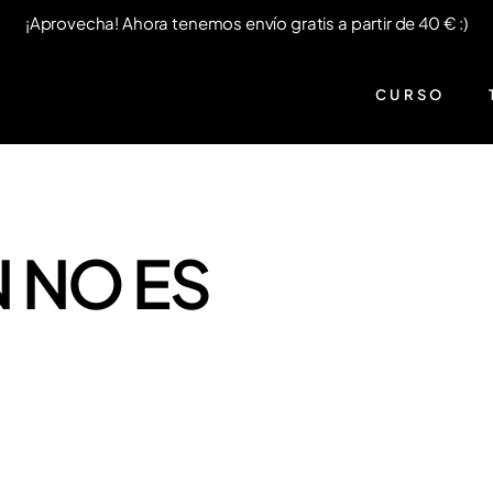
¡Aprovecha! Ahora tenemos envío gratis a partir de 40 € :)
CURSO
 NO ES