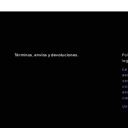
Términos, envíos y devoluciones.
Pol
leg
La
est
sen
co
es
ca
Un