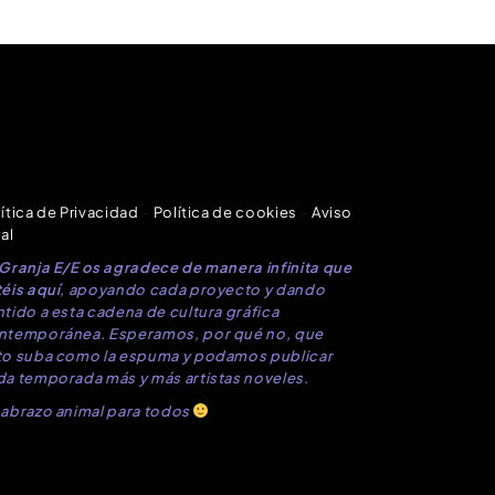
ítica de Privacidad
–
Política de cookies
–
Aviso
al
 Granja E/E os agradece de manera infinita que
éis aquí
, apoyando cada proyecto y dando
tido a esta cadena de cultura gráfica
ntemporánea. Esperamos, por qué no, que
to suba como la espuma y podamos publicar
da temporada más y más artistas noveles.
 abrazo animal para todos