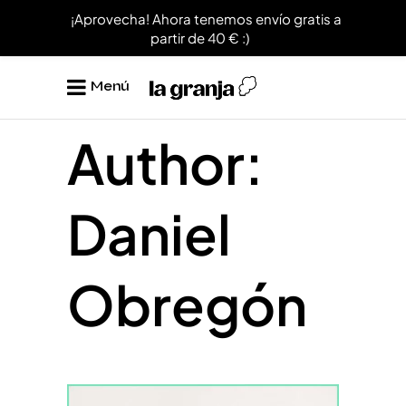
¡Aprovecha! Ahora tenemos envío gratis a
partir de 40 € :)
Menú
Author:
Daniel
Obregón