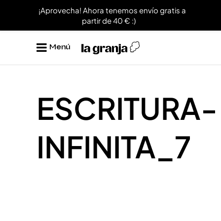
¡Aprovecha! Ahora tenemos envío gratis a
partir de 40 € :)
Menú
ESCRITURA-
INFINITA_7