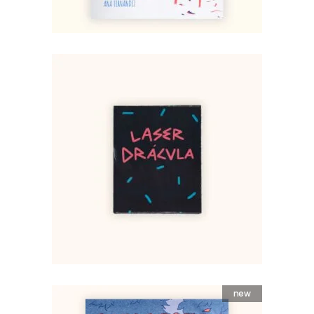
Laser Drácula – Francisco
Negrello
1,95
€
AÑADIR AL CARRITO
new