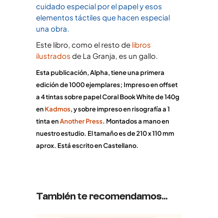
cuidado especial por el papel y esos
elementos táctiles que hacen especial
una obra.
Este libro, como el resto de
libros
ilustrados
de La Granja, es un gallo.
Esta publicación, Alpha, tiene una primera
e
dición de 1000 ejemplares; Impreso en offset
a 4 tintas sobre papel Coral Book White de 140g
en
Kadmos
, y sobre impreso en risografía a 1
tinta en
Another Press
.
Montados a mano en
nuestro estudio. El tamaño es de 210 x 110 mm
aprox. Está escrito en Castellano.
También te recomendamos…