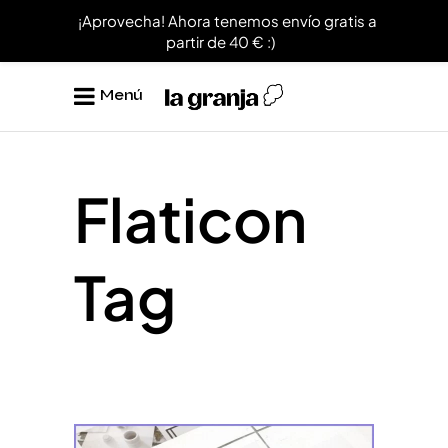
¡Aprovecha! Ahora tenemos envío gratis a
partir de 40 € :)
Menú
Flaticon
Tag