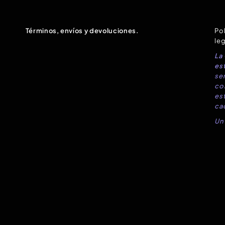
Términos, envíos y devoluciones.
Pol
leg
La
est
sen
co
es
ca
Un