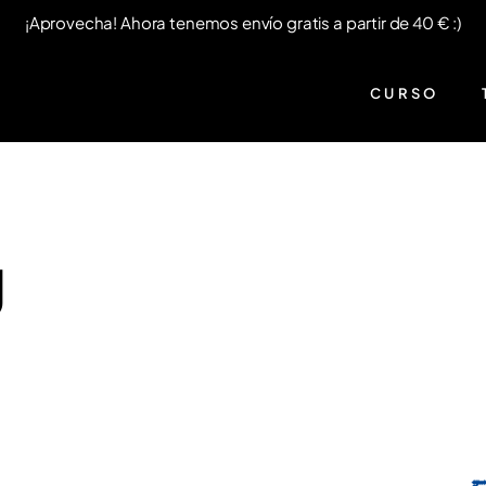
¡Aprovecha! Ahora tenemos envío gratis a partir de 40 € :)
CURSO
g