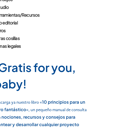
tudio
rramientas/Recursos
o editorial
ros
as cosillas
mas legales
Gratis for you,
baby!
10 principios para un
carga ya nuestro libro «
bro fantástico
«, un pequeño manual de consulta
nociones, recursos y consejos para
n
antear y desarrollar cualquier proyecto