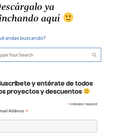
escárgalo ya
inchando aquí
ué andas buscando?
arch
:
Suscríbete y entérate de todos
los proyectos y descuentos
*
indicates required
*
mail Address