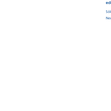
edi
Sól
New