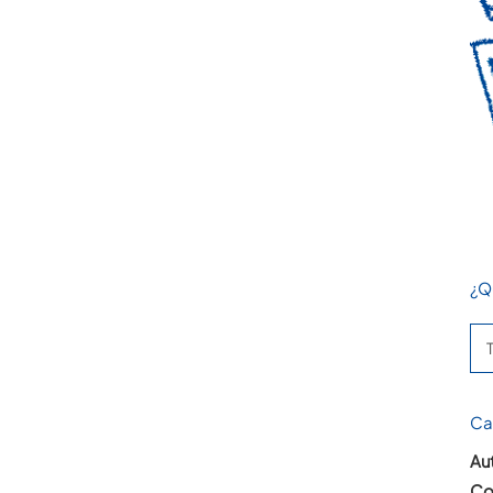
¿Q
Se
for
Ca
Aut
Co