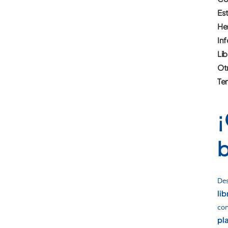
Es
He
Inf
Lib
Otr
Te
¡
Des
li
co
pl