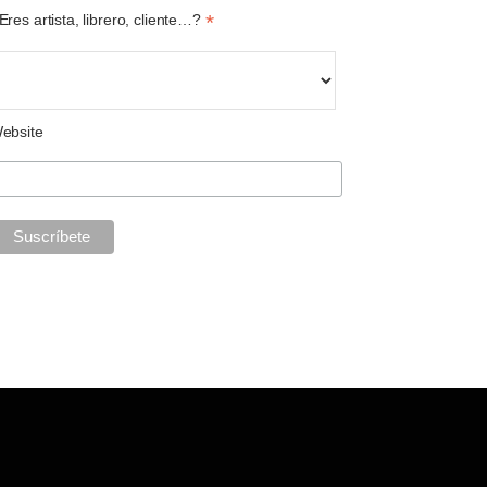
*
Eres artista, librero, cliente…?
ebsite