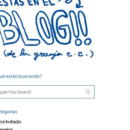
ué estás buscando?
arch
:
tegorías
or invitado
nsejos