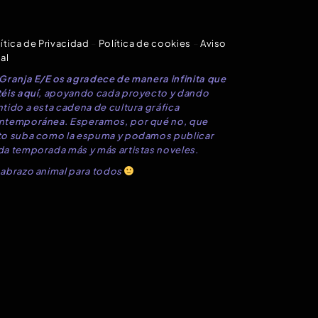
ítica de Privacidad
–
Política de cookies
–
Aviso
al
 Granja E/E os agradece de manera infinita que
éis aquí
, apoyando cada proyecto y dando
tido a esta cadena de cultura gráfica
ntemporánea. Esperamos, por qué no, que
to suba como la espuma y podamos publicar
da temporada más y más artistas noveles.
 abrazo animal para todos