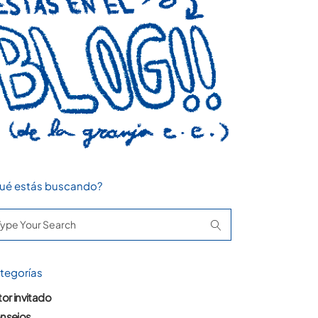
ué estás buscando?
arch
:
tegorías
or invitado
nsejos