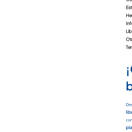
Es
He
Inf
Lib
Otr
Te
¡
Des
li
co
pl