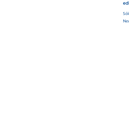
edi
Sól
New