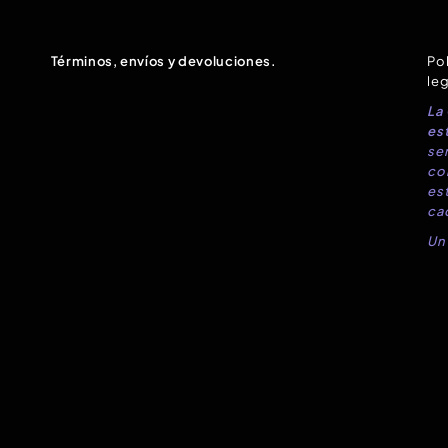
Términos, envíos y devoluciones.
Pol
leg
La
est
sen
co
es
ca
Un