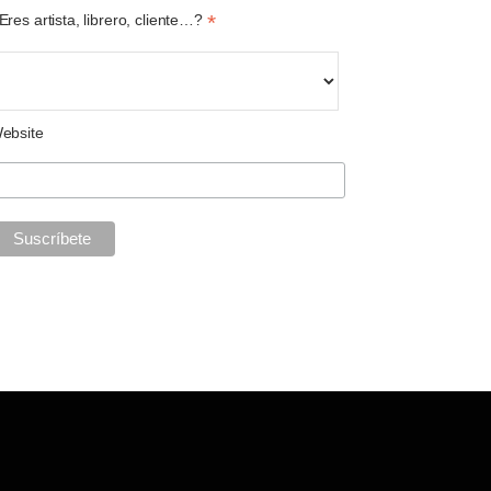
*
Eres artista, librero, cliente…?
ebsite