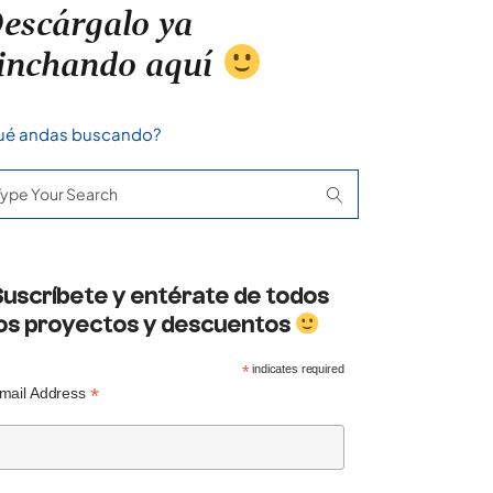
escárgalo ya
inchando aquí
ué andas buscando?
arch
:
Suscríbete y entérate de todos
los proyectos y descuentos
*
indicates required
*
mail Address