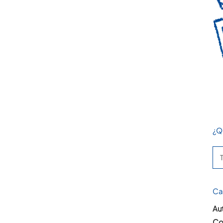
¿Q
Se
for
Ca
Aut
Co