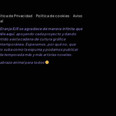
ítica de Privacidad
–
Política de cookies
–
Aviso
al
 Granja E/E os agradece de manera infinita que
éis aquí
, apoyando cada proyecto y dando
tido a esta cadena de cultura gráfica
ntemporánea. Esperamos, por qué no, que
to suba como la espuma y podamos publicar
da temporada más y más artistas noveles.
 abrazo animal para todos