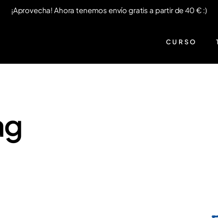
¡Aprovecha! Ahora tenemos envío gratis a partir de 40 € :)
CURSO
ag