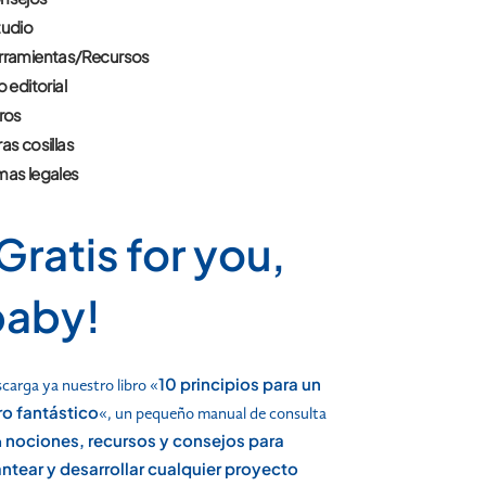
tudio
rramientas/Recursos
o editorial
ros
as cosillas
mas legales
Gratis for you,
baby!
10 principios para un
carga ya nuestro libro «
bro fantástico
«, un pequeño manual de consulta
nociones, recursos y consejos para
n
antear y desarrollar cualquier proyecto