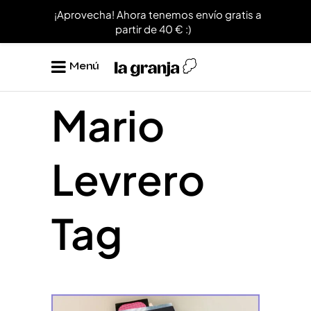
¡Aprovecha! Ahora tenemos envío gratis a
partir de 40 € :)
Menú
Mario
Levrero
Tag