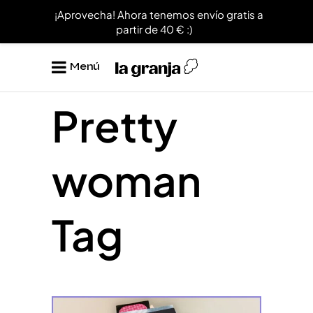
¡Aprovecha! Ahora tenemos envío gratis a
partir de 40 € :)
Menú
Pretty
woman
Tag